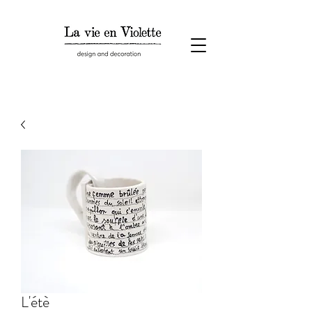
L'étè