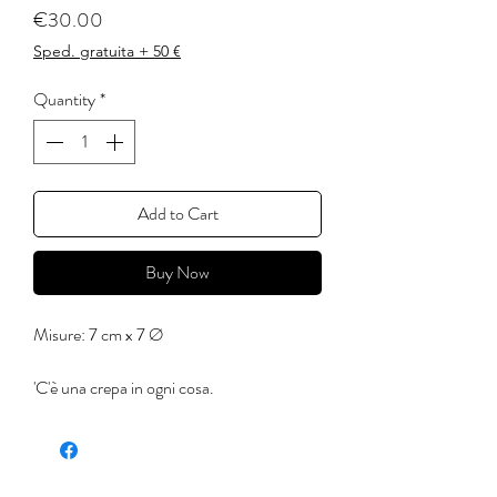
Price
€30.00
Sped. gratuita + 50 €
Quantity
*
Add to Cart
Buy Now
Misure: 7 cm x 7 Ø
'C'è una crepa in ogni cosa.
E' da lì che entra la luce.'
(Leonard Cohen)
Ognuno di questi prodotti è realizzato a