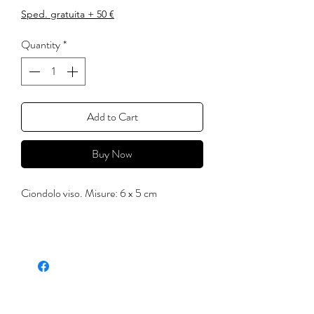
Sped. gratuita + 50 €
Quantity
*
Add to Cart
Buy Now
Ciondolo viso. Misure: 6 x 5 cm
'C'è una crepa in ogni cosa.
E' da lì che entra la luce.'
(Leonard Cohen)
Ognuno di questi prodotti è realizzato a