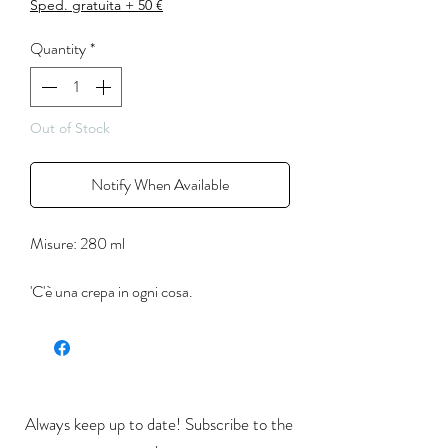
Sped. gratuita + 50 €
Quantity
*
Out of Stock
Notify When Available
Misure: 280 ml
'C'è una crepa in ogni cosa.
E' da lì che entra la luce.'
(Leonard Cohen)
Ognuno di questi prodotti è realizzato a
mano e dipinto con colori apiombici,
Always keep up to date! Subscribe to the
cristallizzato successivamente in uno