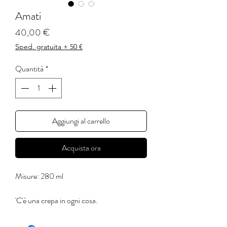
Amati
Prezzo
40,00 €
Sped. gratuita + 50 €
Quantità
*
Aggiungi al carrello
Acquista ora
Misure: 280 ml
'C'è una crepa in ogni cosa.
E' da lì che entra la luce.'
(Leonard Cohen)