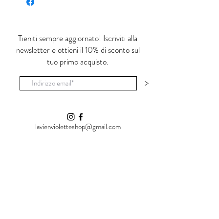
Ognuno di questi prodotti è realizzato a
mano e dipinto con colori apiombici,
Tieniti sempre aggiornato! Iscriviti alla
cristallizzato successivamente in uno
newsletter e ottieni il 10% di sconto sul
smalto lucido e trasparente non tossico. E'
tuo primo acquisto.
adatto ad uso alimentare.
Le piccole imperfezioni e la non uniformità
>
del prodotto sono la 'luce' che cerco in ogni
oggetto.
lavienvioletteshop@gmail.com
Shop
La Vie en Violette
Vial Al Carmine, 25
07100 Sassari (SS)
Italia