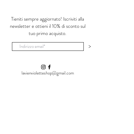
'C'è una crepa in ogni cosa.
E' da lì che entra la luce.'
(Leonard Cohen)
Tieniti sempre aggiornato! Iscriviti alla
newsletter e ottieni il 10% di sconto sul
Ognuno di questi prodotti è realizzato a
tuo primo acquisto.
mano e dipinto con colori apiombici,
cristallizzato successivamente in uno
>
smalto lucido e trasparente non tossico. E'
adatto ad uso alimentare.
Le piccole imperfezioni e la non uniformità
del prodotto sono la 'luce' che cerco in ogni
lavienvioletteshop@gmail.com
oggetto.
Shop
La Vie en Violette
Vial Al Carmine, 25
07100 Sassari (SS)
Italia