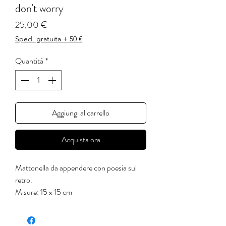
don't worry
Prezzo
25,00 €
Sped. gratuita + 50 €
Quantità
*
Aggiungi al carrello
Acquista ora
Mattonella da appendere con poesia sul
retro.
Misure: 15 x 15 cm