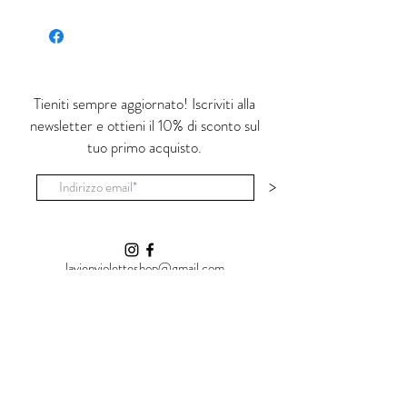
E' da lì che entra la luce.'
(Leonard Cohen)
Ognuno di questi prodotti è realizzato a
mano e dipinto con colori apiombici,
Tieniti sempre aggiornato! Iscriviti alla
cristallizzato successivamente in uno
newsletter e ottieni il 10% di sconto sul
smalto lucido e trasparente non tossico. E'
tuo primo acquisto.
adatto ad uso alimentare.
Le piccole imperfezioni e la non uniformità
>
del prodotto sono la 'luce' che cerco in ogni
oggetto.
lavienvioletteshop@gmail.com
Shop
La Vie en Violette
Vial Al Carmine, 25
07100 Sassari (SS)