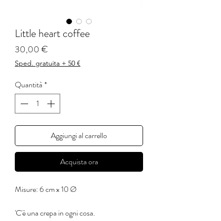
Little heart coffee
Prezzo
30,00 €
Sped. gratuita + 50 €
Quantità
*
Aggiungi al carrello
Acquista ora
Misure: 6 cm x 10 Ø
'C'è una crepa in ogni cosa.