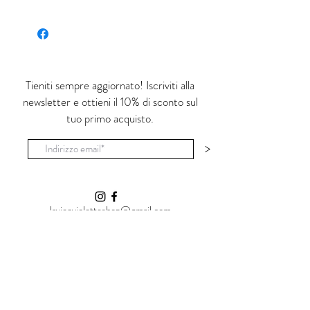
'C'è una crepa in ogni cosa.
E' da lì che entra la luce.'
(Leonard Cohen)
Ognuno di questi prodotti è realizzato a
Tieniti sempre aggiornato! Iscriviti alla
mano e dipinto con colori apiombici,
newsletter e ottieni il 10% di sconto sul
cristallizzato successivamente in uno
tuo primo acquisto.
smalto lucido e trasparente non tossico. E'
adatto ad uso alimentare.
>
Le piccole imperfezioni e la non uniformità
del prodotto sono la 'luce' che cerco in ogni
oggetto.
lavienvioletteshop@gmail.com
Shop
La Vie en Violette
Vial Al Carmine, 25
07100 Sassari (SS)