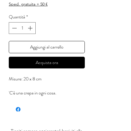
Sped. gratuita + 50 €
Quantità
*
Aggiungi al carrello
Acquista ora
Misure: 20 x 8 cm
'C'è una crepa in ogni cosa.
E' da lì che entra la luce.'
(Leonard Cohen)
Ognuno di questi prodotti è realizzato a
mano e dipinto con colori apiombici,