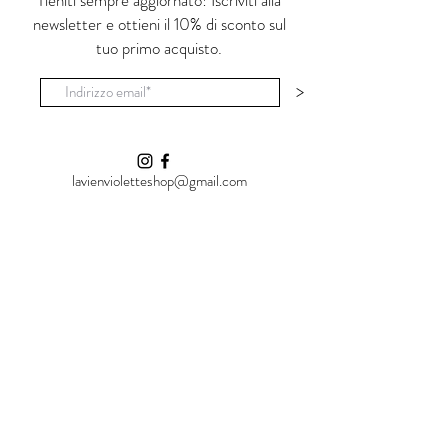
Tieniti sempre aggiornato! Iscriviti alla
cristallizzato successivamente in uno
newsletter e ottieni il 10% di sconto sul
smalto lucido e trasparente non tossico. E'
tuo primo acquisto.
adatto ad uso alimentare.
Le piccole imperfezioni e la non uniformità
>
del prodotto sono la 'luce' che cerco in ogni
oggetto.
lavienvioletteshop@gmail.com
Shop
La Vie en Violette
Vial Al Carmine, 25
07100 Sassari (SS)
Italia
Policies
Cookie Policy
Privacy Policy