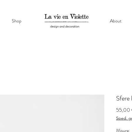
Shop
About
Sfere 
55,00
Sped. gr
Misure: