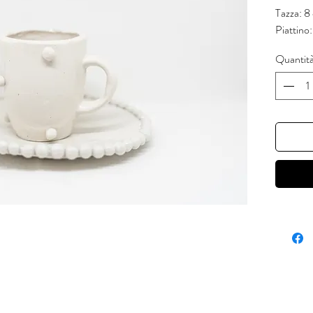
Tazza: 8
Piattino
Quantit
'C'è una 
E' da lì c
(Leonar
Ognuno d
e dipinto
successi
traspare
alimenta
Le piccol
prodotto 
oggetto.