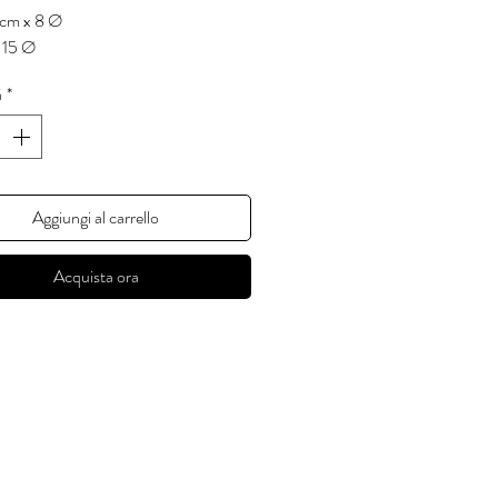
 cm x 8 Ø
: 15 Ø
à
*
crepa in ogni cosa.
he entra la luce.'
d Cohen)
Aggiungi al carrello
i questi prodotti è realizzato a mano
 con colori apiombici, cristallizzato
Acquista ora
vamente in uno smalto lucido e
nte non tossico. E' adatto ad uso
re.
e imperfezioni e la non uniformità del
sono la 'luce' che cerco in ogni