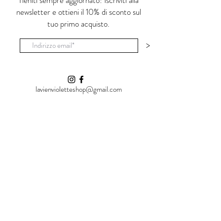
Tieniti sempre aggiornato! Iscriviti alla
cristallizzato successivamente in uno
newsletter e ottieni il 10% di sconto sul
smalto lucido e trasparente non tossico. E'
tuo primo acquisto.
adatto ad uso alimentare.
Le piccole imperfezioni e la non uniformità
>
del prodotto sono la 'luce' che cerco in ogni
oggetto.
lavienvioletteshop@gmail.com
Shop
La Vie en Violette
Vial Al Carmine, 25
07100 Sassari (SS)
Italia
Policies
Cookie Policy
Privacy Policy