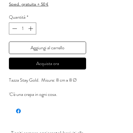
Sped. gratuita + 50 €
Quantità
*
Aggiungi al carrello
Acquista ora
Tazza Stay Gold. Misure: 8 cm x 8 Ø
'C'è una crepa in ogni cosa.
E' da lì che entra la luce.'
(Leonard Cohen)
Ognuno di questi prodotti è realizzato a
mano e dipinto con colori apiombici,